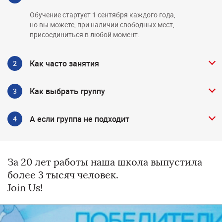
Обучение стартует 1 сентября каждого года,
но вы можете, при наличии свободных мест,
присоединиться в любой момент.
Как часто занятия
Большинство занятий проходят 3 раза в неделю
Как выбрать группу
по 2 академических часа в группах по 5-10 человек.
Уровень вашего английского определяется
А если группа не подходит
по результатам тестирования и устного собеседования
при необходимости.
Если группа вам не подошла, то мы подберём вам
другую, более подходящую, а первое занятие будет
считаться бесплатным.
За 20 лет работы наша школа выпустила
более 3 тысяч человек.
Join Us!